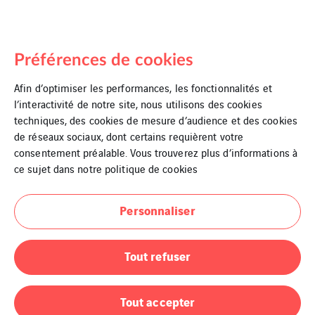
Préférences de cookies
À propos de nous
Afin d’optimiser les performances, les fonctionnalités et
Politique HSEQ
l’interactivité de notre site, nous utilisons des cookies
techniques, des cookies de mesure d’audience et des cookies
Politique DPP
de réseaux sociaux, dont certains requièrent votre
consentement préalable. Vous trouverez plus d’informations à
Expertise
ce sujet dans notre
politique de cookies
Secteurs d’activité
Personnaliser
Termes et conditions
Tout refuser
Cookies
Contact
Tout accepter