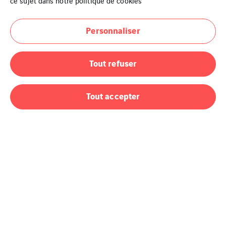
ce sujet dans notre
politique de cookies
Personnaliser
Tout refuser
TIAB PIATRA NEAMT
TIAB PIATRA NEAMT
Tout accepter
À propos de nous
Politique HSEQ
Politique DPP