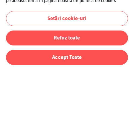
pe această temă în pagina noastră de
politica de cookies
Setări cookie-uri
Refuz toate
TIAB PIATRA NEAMT
TIAB PIATRA NEAMT
Accept Toate
Politica de cookies
Termeni si conditii
Politica DPP