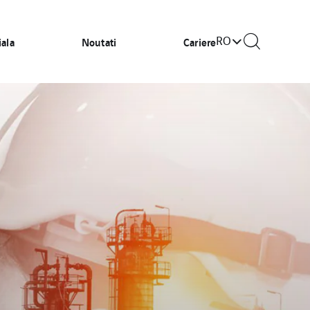
RO
iala
Noutati
Cariere