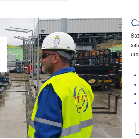
C
Baz
sal
cre