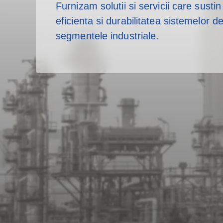
Participam la provocarile majore ale s
Furnizam solutii si servicii care susti
Sustinem dezvoltarea centrelor logistice
acoperirea nevoii de producere, transp
eficienta si durabilitatea sistemelor de 
facilitatilor industriale prin intermediul 
a energiei electrice.
segmentele industriale.
inovative.