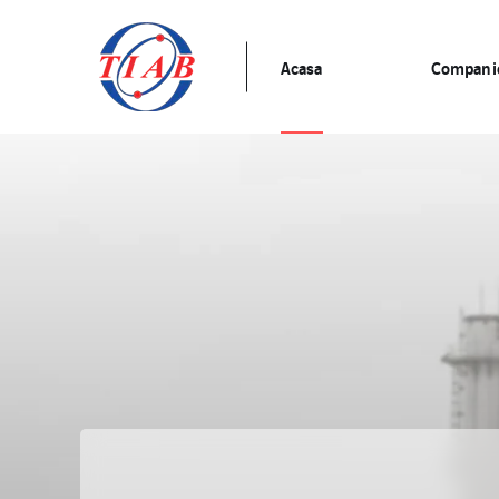
Acasa
Compani