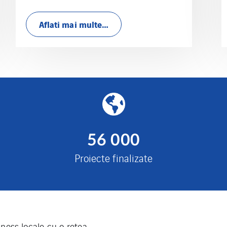
Aflati mai multe…
56 000
Proiecte finalizate
ness locale cu o retea