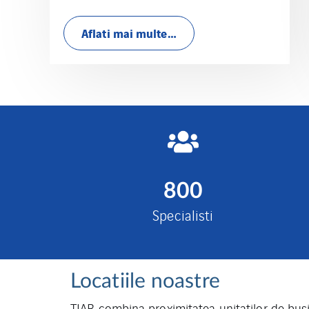
Aflati mai multe…
800
Specialisti
Locatiile noastre
TIAB combina proximitatea unitatilor de busi